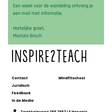
Een week voor de wandeling ontvang je
een mail met informatie.
t
Hartelijke groet,
Mariska Bosch
t
Contact
Mindfitschool
Juridisch
Feedback
In de Media
Twekkelerweg 256 7553 LS Hengelo