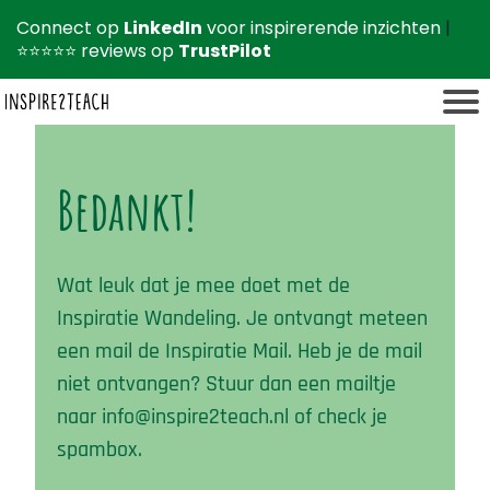
Connect op
LinkedIn
voor inspirerende inzichten
|
⭐⭐⭐⭐⭐ reviews op
TrustPilot
Bedankt!
r
Wat leuk dat je mee doet met de
Inspiratie Wandeling. Je ontvangt meteen
een mail de Inspiratie Mail. Heb je de mail
niet ontvangen? Stuur dan een mailtje
naar info@inspire2teach.nl of check je
spambox.
t