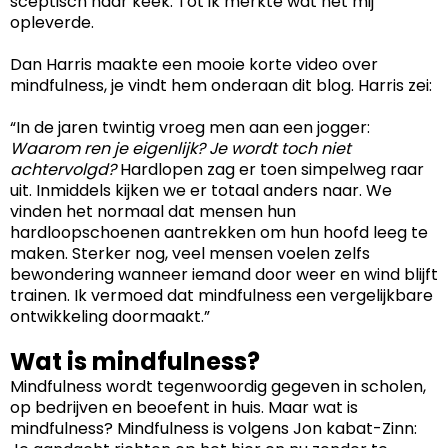
sceptisch naar keek. Tot ik merkte wat het mij
opleverde.
Dan Harris maakte een mooie korte video over
t
mindfulness, je vindt hem onderaan dit blog. Harris zei:
“In de jaren twintig vroeg men aan een jogger:
Waarom ren je eigenlijk? Je wordt toch niet
achtervolgd?
Hardlopen zag er toen simpelweg raar
uit. Inmiddels kijken we er totaal anders naar. We
vinden het normaal dat mensen hun
hardloopschoenen aantrekken om hun hoofd leeg te
maken. Sterker nog, veel mensen voelen zelfs
bewondering wanneer iemand door weer en wind blijft
trainen. Ik vermoed dat mindfulness een vergelijkbare
t
ontwikkeling doormaakt.”
Wat is mindfulness?
Mindfulness wordt tegenwoordig gegeven in scholen,
op bedrijven en beoefent in huis. Maar wat is
mindfulness? Mindfulness is volgens Jon kabat-Zinn: