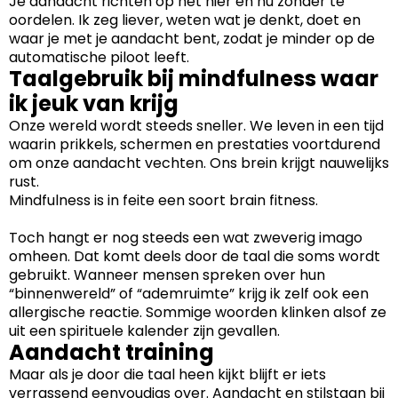
Je aandacht richten op het hier en nu zonder te
oordelen. Ik zeg liever, weten wat je denkt, doet en
waar je met je aandacht bent, zodat je minder op de
automatische piloot leeft.
Taalgebruik bij mindfulness waar
ik jeuk van krijg
Onze wereld wordt steeds sneller. We leven in een tijd
waarin prikkels, schermen en prestaties voortdurend
om onze aandacht vechten. Ons brein krijgt nauwelijks
rust.
Mindfulness is in feite een soort brain fitness.
i
Toch hangt er nog steeds een wat zweverig imago
omheen. Dat komt deels door de taal die soms wordt
gebruikt. Wanneer mensen spreken over hun
“binnenwereld” of “ademruimte” krijg ik zelf ook een
allergische reactie. Sommige woorden klinken alsof ze
uit een spirituele kalender zijn gevallen.
Aandacht training
Maar als je door die taal heen kijkt blijft er iets
verrassend eenvoudigs over. Aandacht en stilstaan bij