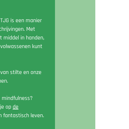
 TJG is een manier
rijvingen. ​Met
et middel in handen,
f volwassenen kunt
van stilte en onze
nen.
n mindfulness?
kje op
de
 fantastisch leven.