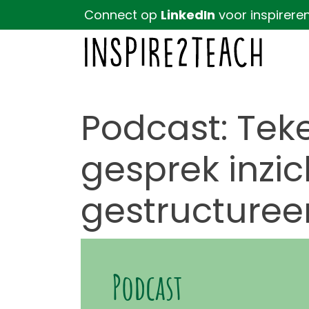
Connect op
LinkedIn
voor inspirere
Podcast: Tek
gesprek inzic
gestructuree
Podcast