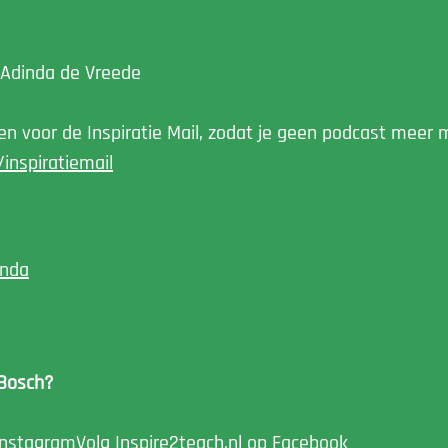
Adinda de Vreede
jven voor de Inspiratie Mail, zodat je geen podcast meer m
inspiratiemail
inda
 Bosch?
Instagram
Volg Inspire2teach.nl op
Facebook