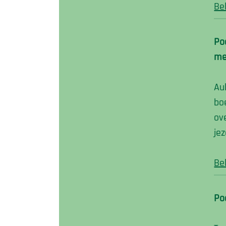
Be
Po
me
Au
bo
ov
jez
Be
Po