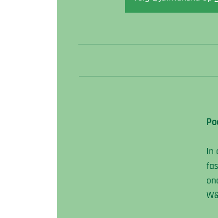
Po
In
fa
on
W&