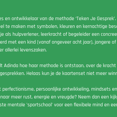
res en ontwikkelaar van de methode ‘Teken Je Gesprek’.
el te maken met symbolen, kleuren en kernachtige besch
je als hulpverlener, leerkracht of begeleider een concre
eerd met een kind (vanaf ongeveer acht jaar), jongere o
r allerlei levenszaken.
lt Adinda hoe haar methode is ontstaan, over de kracht 
 gesprekken. Helaas kun je de kaartenset niet meer win
t perfectionisme, persoonlijke ontwikkeling, mindsets e
g naar meer rust, energie en vreugde? Neem dan een kij
te mentale 'sportschool' voor een flexibele mind en een