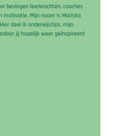
oor bevlogen leerkrachten, coaches
n motivatie. Mijn naam is Mariska
ier deel ik onderwijstips, mijn
door jij hopelijk weer geïnspireerd