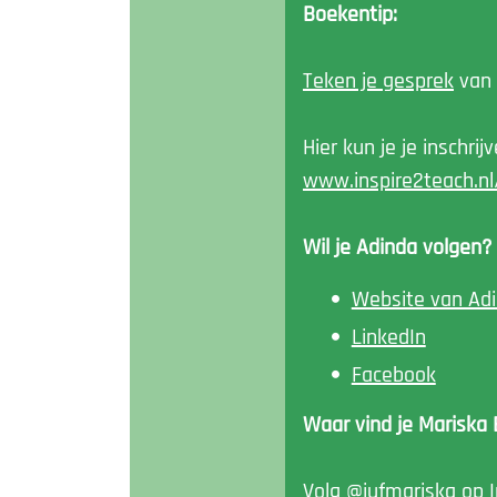
Boekentip:
Teken je gesprek
van 
Hier kun je je inschri
www.inspire2teach.nl/
Wil je Adinda volgen?
Website van Ad
LinkedIn
Facebook
Waar vind je Mariska
Volg @jufmariska op