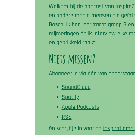
Welkom bij de podcast van Inspire2t
en andere mooie mensen die geïnter
Bosch. Ik ben leerkracht groep 8 en 
mijmeringen én ik interview elke ma
en geprikkeld raakt.
Niets missen?
Abonneer je via één van onderstaa
SoundCloud
Spotify
Apple Podcasts
RSS
én schrijf je in voor de
Inspiratiemai