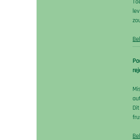
To
le
zo
Be
Po
rej
Mis
au
Di
fr
Be