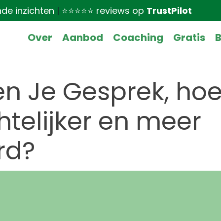
nde inzichten
|
⭐⭐⭐⭐⭐ reviews op
TrustPilot
Over
Aanbod
Coaching
Gratis
B
en Je Gesprek, ho
htelijker en meer
rd?