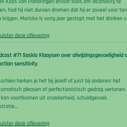
en Koos van Plateringen ervoor koos om alcoholvrij te
ven, had hij niet durven dromen dat hij er zoveel voor te
u krijgen. Mariska is vorig jaar gestopt met het drinken 
luister deze aflevering
dcast #71 Saskia Klaaysen over afwijzingsgevoeligheid 
ection sensitivity
schien herken je het bij jezelf of juist bij anderen: het
tomatisch pleasen of perfectionistisch gedrag vertonen.
t kan voortkomen uit onzekerheid, schuldgevoel,
ustratie…
luister deze aflevering