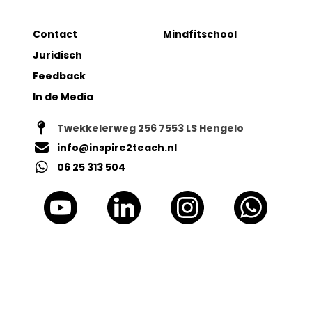
Contact
Mindfitschool
t
Juridisch
Feedback
In de Media
Twekkelerweg 256 7553 LS Hengelo
info@inspire2teach.nl
06 25 313 504
t