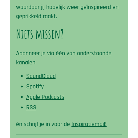
waardoor jij hopelijk weer geïnspireerd en
geprikkeld raakt.
Niets missen?
Abonneer je via één van onderstaande
kanalen:
SoundCloud
Spotify
Apple Podcasts
RSS
én schrijf je in voor de
Inspiratiemail
!